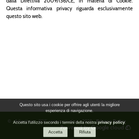
dalla Direttiva 2009/136/CE, in materia di Cookie.
Questa informativa privacy riguarda esclusivamente
questo sito web.
Questo sito usa i cookie per offrire agli utenti la migliore
esperienza di navigazione.
© - Adjectives -
BDF communication
- 2026 -
Privacy Policy
Accetta l'utilizzo secondo i termini della nostra
privacy policy
.